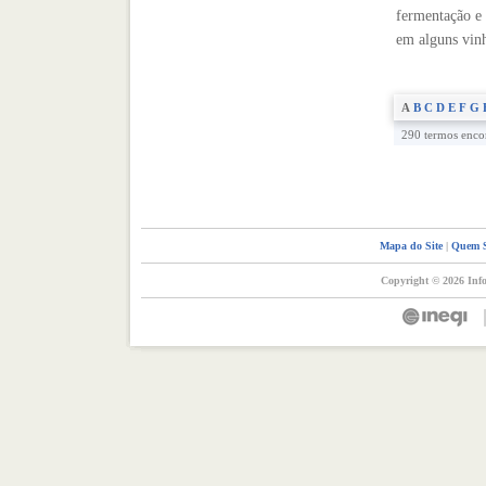
fermentação e 
em alguns vinh
A
B
C
D
E
F
G
290 termos encon
Mapa do Site
|
Quem 
Copyright © 2026 Info