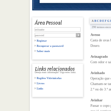
A
B
C
D
E
F
G
290 termos encon
Avesso
Casta de uvas 
Registar
Douro.
Recuperar a password
Saber mais
Avinagrado
Com odor e sa
Deseja mais informação? Siga estes links.
Avinhado
Operação que c
Regiões Vitivinícolas
Livros
Chamam-se tam
Links
2.º ou do 3.º a
Avinhar
Passar o copo 