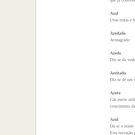
que já contive
Azal
Uvas tintas e 
Azedado
Avinagrado.
Azedo
Diz-se do vinh
Azeitado
Diz-se de um v
Azoto
Gás inerte uti
crescimento da
Azul
Dá-se o nome d
Esta turvação 