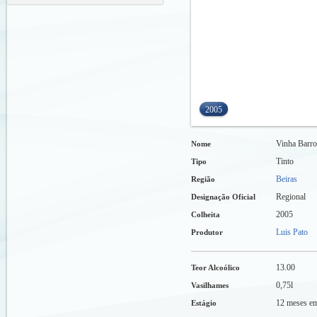
2005
Vinha Barro
Nome
Tinto
Tipo
Beiras
Região
Regional
Designação Oficial
2005
Colheita
Luis Pato
Produtor
13.00
Teor Alcoólico
0,75l
Vasilhames
12 meses em
Estágio