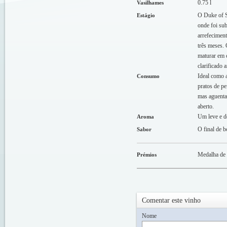
0.75 l
Vasilhames
O Duke of Su
Estágio
onde foi su
arrefecimen
três meses. 
maturar em c
clarificado 
Ideal como 
Consumo
pratos de pe
mas aguenta
aberto.
Um leve e d
Aroma
O final de b
Sabor
Medalha de 
Prémios
Comentar este vinho
Nome