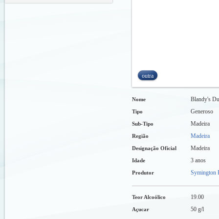
outra
Blandy's Du
Nome
Generoso
Tipo
Madeira
Sub-Tipo
Madeira
Região
Madeira
Designação Oficial
3 anos
Idade
Symington F
Produtor
19.00
Teor Alcoólico
50 g/l
Açucar