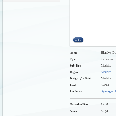
outra
Blandy's Du
Nome
Generoso
Tipo
Madeira
Sub-Tipo
Madeira
Região
Madeira
Designação Oficial
3 anos
Idade
Symington F
Produtor
19.00
Teor Alcoólico
50 g/l
Açucar