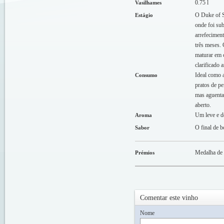
0.75 l
Vasilhames
O Duke of Su
Estágio
onde foi su
arrefecimen
três meses. 
maturar em c
clarificado 
Ideal como 
Consumo
pratos de pe
mas aguenta
aberto.
Um leve e d
Aroma
O final de b
Sabor
Medalha de 
Prémios
Comentar este vinho
Nome