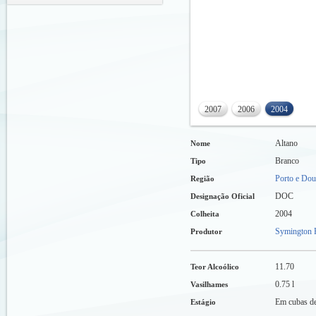
2007
2006
2004
Altano
Nome
Branco
Tipo
Porto e Dou
Região
DOC
Designação Oficial
2004
Colheita
Symington F
Produtor
11.70
Teor Alcoólico
0.75 l
Vasilhames
Em cubas de
Estágio