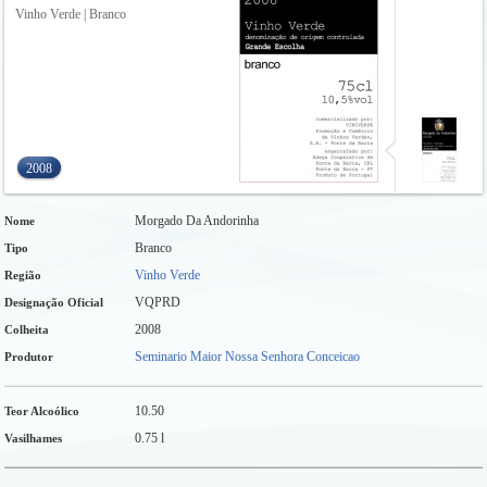
Vinho Verde | Branco
2008
Morgado Da Andorinha
Nome
Branco
Tipo
Vinho Verde
Região
VQPRD
Designação Oficial
2008
Colheita
Seminario Maior Nossa Senhora Conceicao
Produtor
10.50
Teor Alcoólico
0.75 l
Vasilhames