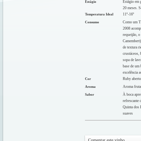
Estágio em 
Estágio
20 meses. S
11º-16º
Temperatura Ideal
Como um T
Consumo
2008 acomp
requeijão, o
Camembert),
de textura r
crustáceos, 
sopa de lav
base de um 
excelência a
Ruby aberto
Cor
Aroma fruta
Aroma
À boca apre
Sabor
refrescante 
Quinta dos 
suaves
Comentar este vinho