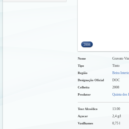
2008
Gravato Vin
Nome
Tinto
Tipo
Beira Interi
Região
DOC
Designação Oficial
2008
Colheita
Quinta dos 
Produtor
13.00
Teor Alcoólico
2,4 g/l
Açucar
0,75 l
Vasilhames