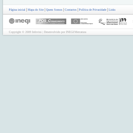
|
|
|
|
|
Página inicial
Mapa do Site
Quem Somos
Contactos
Política de Privacidade
Links
Copyright © 2009 Infovini | Desenvolvido por INEGI/Mercatura