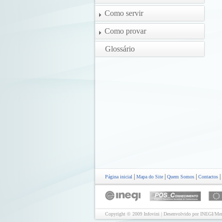
Como servir
Como provar
Glossário
|
|
|
|
Página inicial
Mapa do Site
Quem Somos
Contactos
Copyright © 2009 Infovini | Desenvolvido por INEGI/Mer