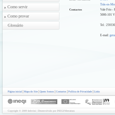
Trás-os-Mo
Como servir
Vale Frio - 
Contactos
5000-101 Vi
Como provar
Glossário
Tel.: 25933
E-mail:
gera
|
|
|
|
|
Página inicial
Mapa do Site
Quem Somos
Contactos
Política de Privacidade
Links
Copyright © 2009 Infovini | Desenvolvido por INEGI/Mercatura