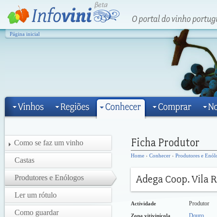
Página inicial
Como se faz um vinho
Home
›
Conhecer
›
Produtores e Enól
Castas
Produtores e Enólogos
Ler um rótulo
Produtor
Actividade
Como guardar
Douro
Zona vitivinícola