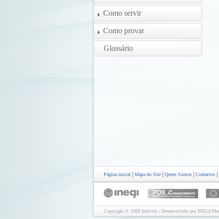
Como servir
Como provar
Glossário
|
|
|
|
Página inicial
Mapa do Site
Quem Somos
Contactos
Copyright © 2009 Infovini | Desenvolvido por INEGI/Mer