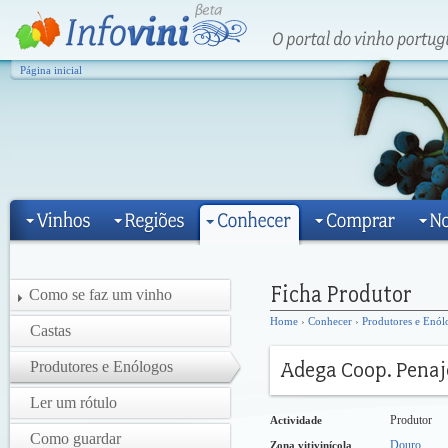
Página inicial
Como se faz um vinho
Home
›
Conhecer
›
Produtores e Enól
Castas
Produtores e Enólogos
Ler um rótulo
Produtor
Actividade
Como guardar
Douro
Zona vitivinícola