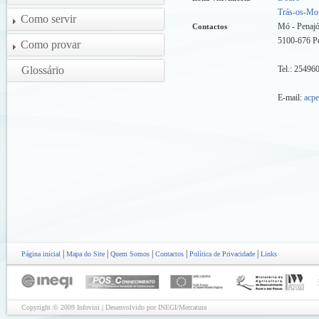
Trás-os-Mo
Como servir
Mó - Penajó
Contactos
5100-676 Pe
Como provar
Glossário
Tel.: 25496
E-mail:
acpe
|
|
|
|
|
Página inicial
Mapa do Site
Quem Somos
Contactos
Política de Privacidade
Links
Copyright © 2009 Infovini | Desenvolvido por INEGI/Mercatura