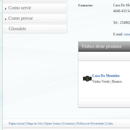
Casa Do Mo
Contactos
Como servir
4640-433 S
Como provar
Tel.: 25488
Glossário
E-mail:
cas
Vinhos deste produtor
Casa Do Moninho
Vinho Verde | Branco
|
|
|
|
|
Página inicial
Mapa do Site
Quem Somos
Contactos
Política de Privacidade
Links