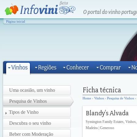
Página inicial
Uma ocasião, um vinho
Home
›
Vinhos
›
Pesquisa de Vinhos
› 
Pesquisa de Vinhos
Tipos de Vinho
Symington Family Estates, Vinhos,
Descubra o seu vinho
Madeira | Generoso
Beber com Moderação