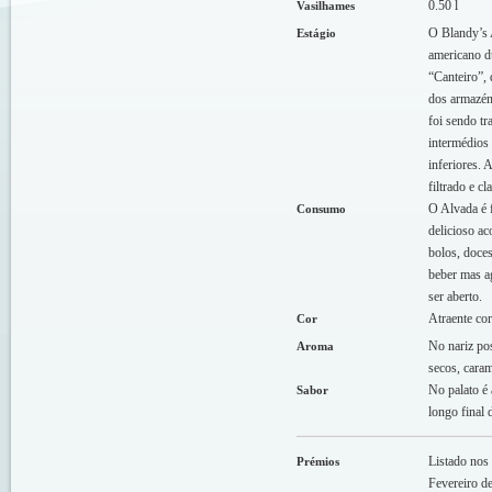
0.50 l
Vasilhames
O Blandy’s 
Estágio
americano du
“Canteiro”,
dos armazén
foi sendo tr
intermédios 
inferiores. 
filtrado e cl
O Alvada é f
Consumo
delicioso a
bolos, doces
beber mas a
ser aberto.
Atraente co
Cor
No nariz pos
Aroma
secos, caram
No palato é
Sabor
longo final 
Listado nos
Prémios
Fevereiro d