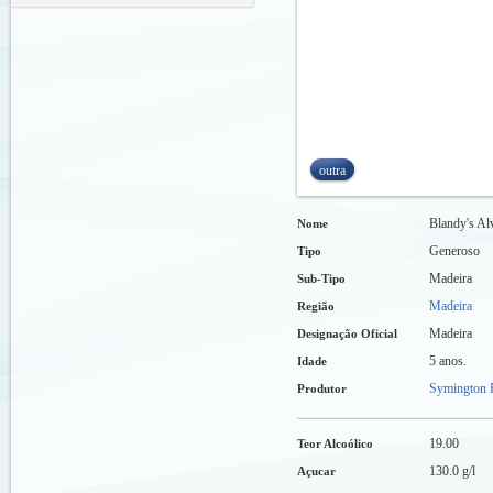
outra
Blandy's Al
Nome
Generoso
Tipo
Madeira
Sub-Tipo
Madeira
Região
Madeira
Designação Oficial
5 anos.
Idade
Symington F
Produtor
19.00
Teor Alcoólico
130.0 g/l
Açucar