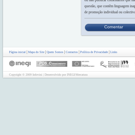
questão, que contêm linguagem inap
de promoção individual ou colectiv
Comentar
|
|
|
|
|
Página inicial
Mapa do Site
Quem Somos
Contactos
Política de Privacidade
Links
Copyright © 2009 Infovini | Desenvolvido por INEGI/Mercatura