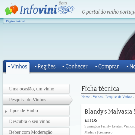
Página inicial
Uma ocasião, um vinho
Home
›
Vinhos
›
Pesquisa de Vinhos
› 
Pesquisa de Vinhos
Tipos de Vinho
Descubra o seu vinho
Symington Family Estates, Vinhos,
Beber com Moderação
Madeira | Generoso