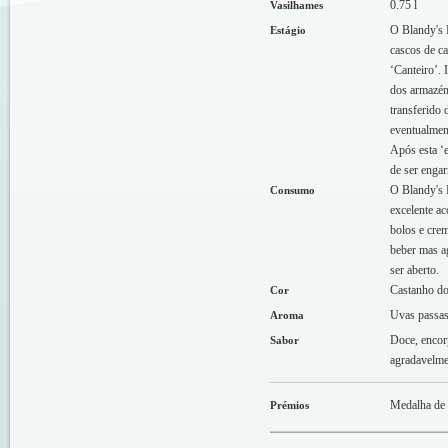
0.75 l
Vasilhames
O Blandy's 
Estágio
cascos de c
‘Canteiro’. 
dos armazén
transferido 
eventualment
Após esta ‘e
de ser engar
O Blandy's M
Consumo
excelente a
bolos e crem
beber mas a
ser aberto.
Castanho do
Cor
Uvas passas,
Aroma
Doce, encor
Sabor
agradavelme
Medalha de 
Prémios