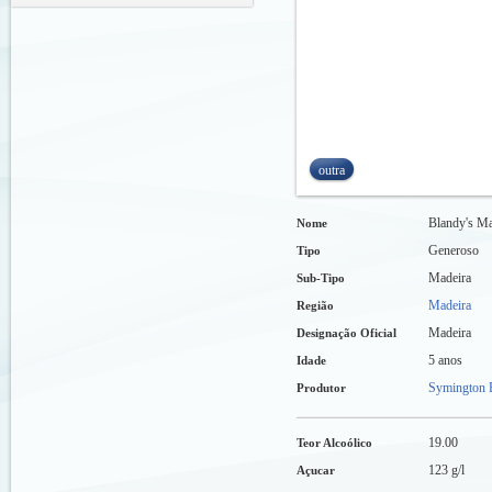
outra
Blandy's Ma
Nome
Generoso
Tipo
Madeira
Sub-Tipo
Madeira
Região
Madeira
Designação Oficial
5 anos
Idade
Symington F
Produtor
19.00
Teor Alcoólico
123 g/l
Açucar