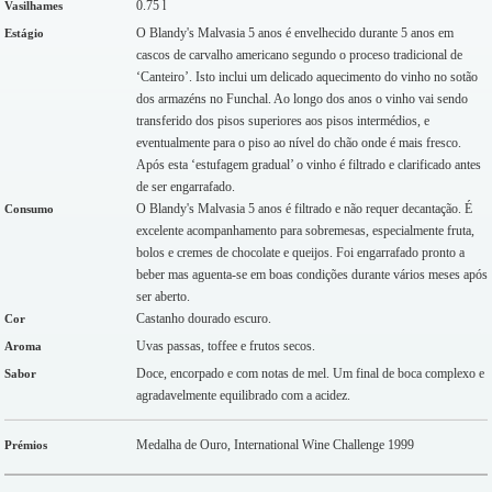
0.75 l
Vasilhames
O Blandy's Malvasia 5 anos é envelhecido durante 5 anos em
Estágio
cascos de carvalho americano segundo o proceso tradicional de
‘Canteiro’. Isto inclui um delicado aquecimento do vinho no sotão
dos armazéns no Funchal. Ao longo dos anos o vinho vai sendo
transferido dos pisos superiores aos pisos intermédios, e
eventualmente para o piso ao nível do chão onde é mais fresco.
Após esta ‘estufagem gradual’ o vinho é filtrado e clarificado antes
de ser engarrafado.
O Blandy's Malvasia 5 anos é filtrado e não requer decantação. É
Consumo
excelente acompanhamento para sobremesas, especialmente fruta,
bolos e cremes de chocolate e queijos. Foi engarrafado pronto a
beber mas aguenta-se em boas condições durante vários meses após
ser aberto.
Castanho dourado escuro.
Cor
Uvas passas, toffee e frutos secos.
Aroma
Doce, encorpado e com notas de mel. Um final de boca complexo e
Sabor
agradavelmente equilibrado com a acidez.
Medalha de Ouro, International Wine Challenge 1999
Prémios