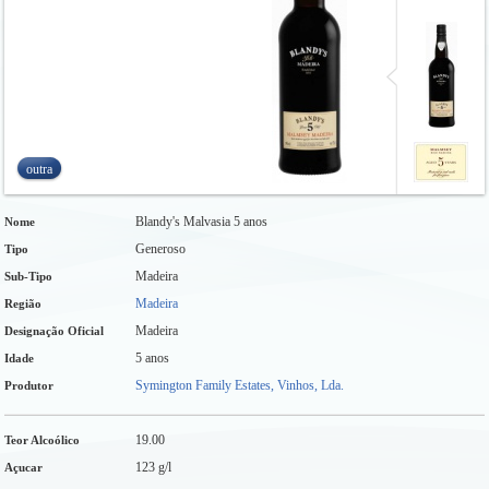
outra
Blandy's Malvasia 5 anos
Nome
Generoso
Tipo
Madeira
Sub-Tipo
Madeira
Região
Madeira
Designação Oficial
5 anos
Idade
Symington Family Estates, Vinhos, Lda.
Produtor
19.00
Teor Alcoólico
123 g/l
Açucar