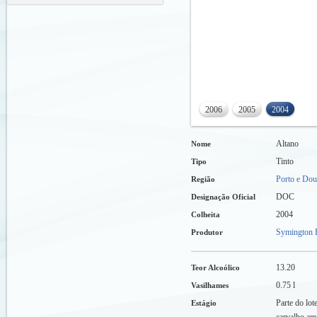
2006
2005
2004
Altano
Nome
Tinto
Tipo
Porto e Dou
Região
DOC
Designação Oficial
2004
Colheita
Symington F
Produtor
13.20
Teor Alcoólico
0.75 l
Vasilhames
Parte do lo
Estágio