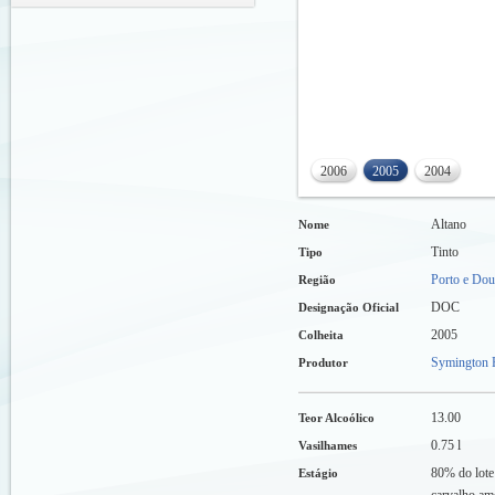
2006
2005
2004
Altano
Nome
Tinto
Tipo
Porto e Dou
Região
DOC
Designação Oficial
2005
Colheita
Symington F
Produtor
13.00
Teor Alcoólico
0.75 l
Vasilhames
80% do lote
Estágio