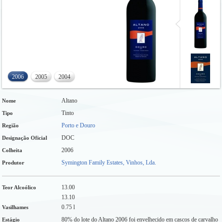
2006
2005
2004
Altano
Nome
Tinto
Tipo
Porto e Douro
Região
DOC
Designação Oficial
2006
Colheita
Symington Family Estates, Vinhos, Lda.
Produtor
13.00
Teor Alcoólico
13.10
0.75 l
Vasilhames
80% do lote do Altano 2006 foi envelhecido em cascos de carvalho
Estágio