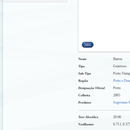
2005
Barros
Nome
Generoso
Tipo
Porto Vinta
Sub-Tipo
Porto e Dou
Região
Porto
Designação Oficial
2005
Colheita
Sogevinus F
Produtor
20.00
Teor Alcoólico
0.75 l, 0.375
Vasilhames