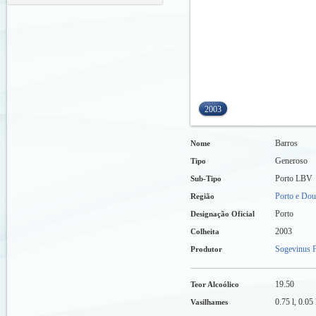
2003
Barros
Nome
Generoso
Tipo
Porto LBV
Sub-Tipo
Porto e Dou
Região
Porto
Designação Oficial
2003
Colheita
Sogevinus F
Produtor
19.50
Teor Alcoólico
0.75 l, 0.05 
Vasilhames