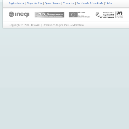
|
|
|
|
|
Página inicial
Mapa do Site
Quem Somos
Contactos
Política de Privacidade
Links
Copyright © 2009 Infovini | Desenvolvido por INEGI/Mercatura