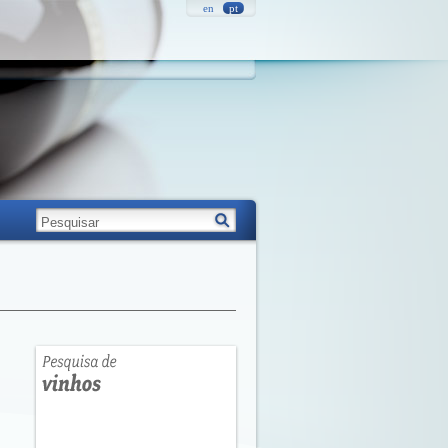
en
pt