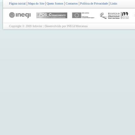
|
|
|
|
|
Página inicial
Mapa do Site
Quem Somos
Contactos
Política de Privacidade
Links
Copyright © 2009 Infovini | Desenvolvido por INEGI/Mercatura