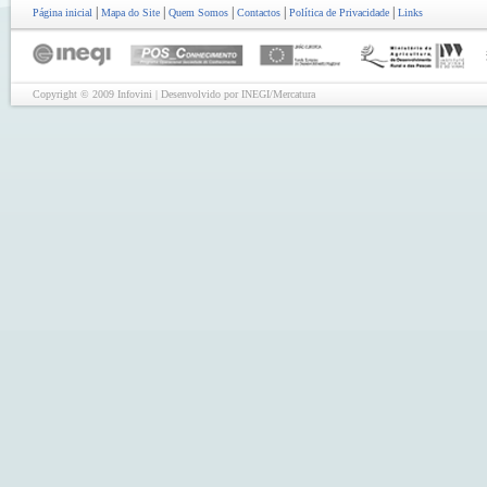
|
|
|
|
|
Página inicial
Mapa do Site
Quem Somos
Contactos
Política de Privacidade
Links
Copyright © 2009 Infovini | Desenvolvido por INEGI/Mercatura