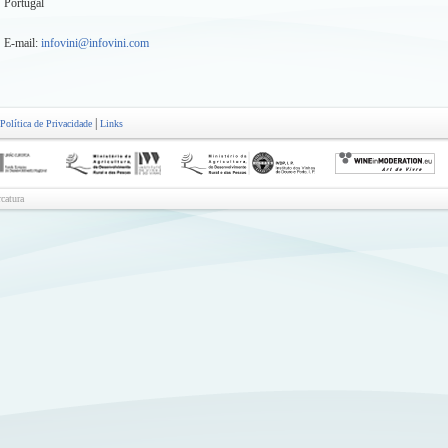
Portugal
E-mail:
infovini@infovini.com
|
Política de Privacidade
Links
catura