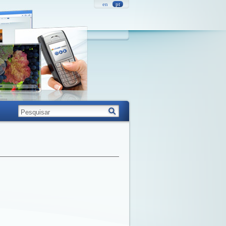
en
pt