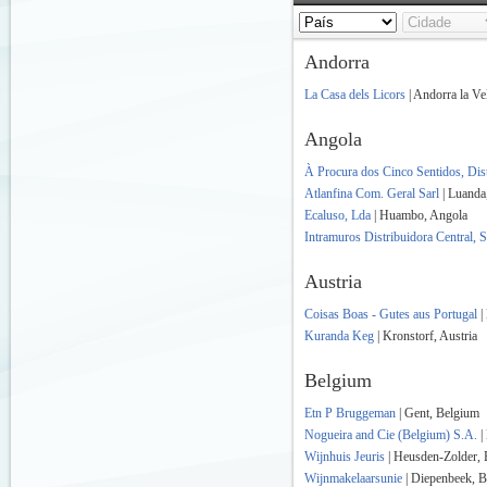
Andorra
La Casa dels Licors
| Andorra la Ve
Angola
À Procura dos Cinco Sentidos, Dist
Atlanfina Com. Geral Sarl
| Luanda
Ecaluso, Lda
| Huambo, Angola
Intramuros Distribuidora Central,
Austria
Coisas Boas - Gutes aus Portugal
|
Kuranda Keg
| Kronstorf, Austria
Belgium
Etn P Bruggeman
| Gent, Belgium
Nogueira and Cie (Belgium) S.A.
|
Wijnhuis Jeuris
| Heusden-Zolder,
Wijnmakelaarsunie
| Diepenbeek, 