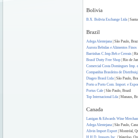
Bolivia
B.X. Bolivia Exchange Ltda
| Santa
Brazil
Adega Alentejana
| São Paulo, Braz
Aurora Bebidas e Alimentos Finos 
Barrinhas C.Imp.Beb.e Cereais
| Ri
Brasif Dutty Free Shop
| Rio de Jan
Comercial Costa Domingues Imp. e
Companhia Brasileira de Distribuiç
Diageo Brasil Ltda
| São Paulo, Bra
Porto a Porto Com. Import. e Expor
Portus Cale
| São Paulo, Brazil
Top Internacional Lda
| Manaus, Bra
Canada
Lanigan & Edwards Wine Merchant
Adega Alentejana
| São Paulo, Can
Alivin Import Export
| Montréal, Q
H.H.D. Imports Inc.
| Waterloo, On