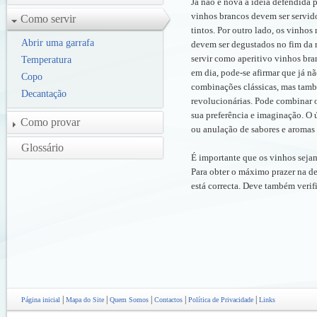
Já não é nova a ideia defendida p
vinhos brancos devem ser servid
Como servir
tintos. Por outro lado, os vinho
Abrir uma garrafa
devem ser degustados no fim da r
servir como aperitivo vinhos bra
Temperatura
em dia, pode-se afirmar que já nã
Copo
combinações clássicas, mas tamb
Decantação
revolucionárias. Pode combinar 
sua preferência e imaginação. O 
Como provar
ou anulação de sabores e aromas 
Glossário
É importante que os vinhos seja
Para obter o máximo prazer na de
está correcta. Deve também verif
|
|
|
|
|
Página inicial
Mapa do Site
Quem Somos
Contactos
Política de Privacidade
Links