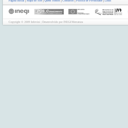
|
|
|
|
|
Página inicial
Mapa do Site
Quem Somos
Contactos
Política de Privacidade
Links
Copyright © 2009 Infovini | Desenvolvido por INEGI/Mercatura