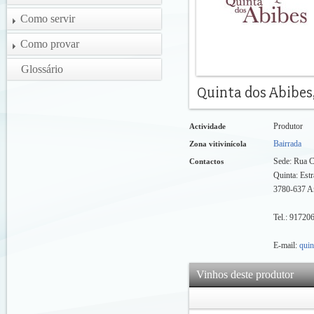
Como servir
Como provar
Glossário
Produtor
Actividade
Bairrada
Zona vitivinícola
Sede: Rua C
Contactos
Quinta: Est
3780-637 A
Tel.: 91720
E-mail:
qui
Vinhos deste produtor