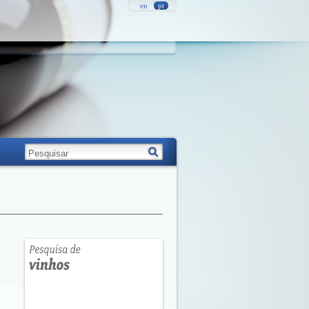
en
pt