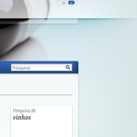
en
pt