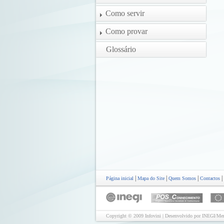
Como servir
Como provar
Glossário
|
|
|
|
Página inicial
Mapa do Site
Quem Somos
Contactos
Copyright © 2009 Infovini | Desenvolvido por INEGI/Mer