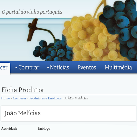
Home
›
Conhecer
›
Produtores e Enólogos
› JoÃ£o MelÃ­cias
Enólogo
Actividade