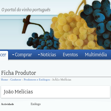
Home
›
Conhecer
›
Produtores e Enólogos
› JoÃ£o MelÃ­cias
Enólogo
Actividade