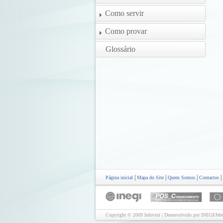
Como servir
Como provar
Glossário
|
|
|
|
Página inicial
Mapa do Site
Quem Somos
Contactos
Copyright © 2009 Infovini | Desenvolvido por INEGI/Mer