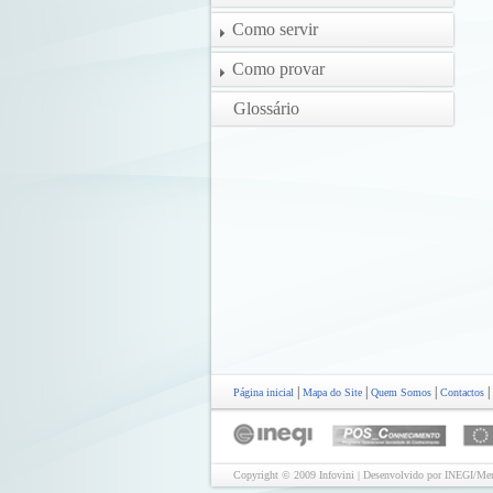
Como servir
Como provar
Glossário
|
|
|
|
Página inicial
Mapa do Site
Quem Somos
Contactos
Copyright © 2009 Infovini | Desenvolvido por INEGI/Mer