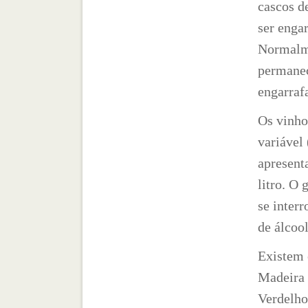
cascos d
ser enga
Normalme
permanec
engarraf
Os vinho
variável
apresent
litro. O
se inter
de álcoo
Existem 
Madeira 
Verdelho