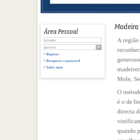
A região
reconhec
Registar
generoso
Recuperar a password
Saber mais
madeiren
Mole, Se
O método
é o de b
directa 
vinifica
quando p