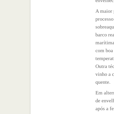
envelhec
A maior 
processo 
sobreaqu
barco re
marítima
com boa 
temperat
Outra té
vinho a 
quente.
Em alter
de envel
após a f