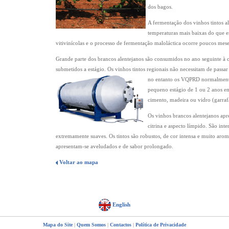
dos bagos.
A fermentação dos vinhos tintos al
temperaturas mais baixas do que e
vitivinícolas e o processo de fermentação maloláctica ocorre poucos mese
Grande parte dos brancos alentejanos são consumidos no ano seguinte à co
submetidos a estágio. Os vinhos tintos regionais não necessitam de pass
no entanto os VQPRD normalmente
pequeno estágio de 1 ou 2 anos em
cimento, madeira ou vidro (garraf
Os vinhos brancos alentejanos apr
citrina e aspecto límpido. São in
extremamente suaves. Os tintos são robustos, de cor intensa e muito arom
apresentam-se aveludados e de sabor prolongado.
Voltar ao mapa
English
Mapa do Site
|
Quem Somos
|
Contactos
|
Política de Privacidade