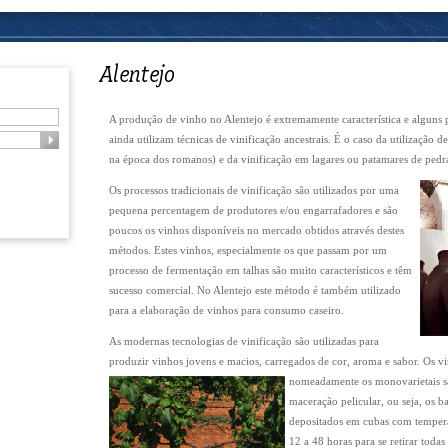
A produção de vinho no Alentejo é extremamente característica e alguns 
ainda utilizam técnicas de vinificação ancestrais. É o caso da utilização de
na época dos romanos) e da vinificação em lagares ou patamares de pedr
Os processos tradicionais de vinificação são utilizados por uma
pequena percentagem de produtores e/ou engarrafadores e são
poucos os vinhos disponíveis no mercado obtidos através destes
métodos. Estes vinhos, especialmente os que passam por um
processo de fermentação em talhas são muito característicos e têm
sucesso comercial. No Alentejo este método é também utilizado
para a elaboração de vinhos para consumo caseiro.
As modernas tecnologias de vinificação são utilizadas para
produzir vinhos jovens e macios, carregados de cor, aroma e sabor.
Os vi
nomeadamente os monovarietais sã
maceração pelicular, ou seja, os b
depositados em cubas com tempera
12 a 48 horas para se retirar todas