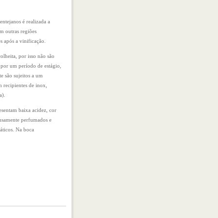
entejanos é realizada a
m outras regiões
s após a vinificação.
lheita, por isso não são
ar por um período de
estágio,
 são sujeitos a um
 recipientes de inox,
a).
esentam baixa acidez, cor
tensamente perfumados e
áticos. Na boca