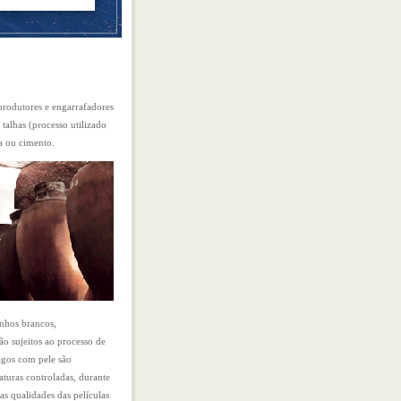
produtores e engarrafadores
 talhas (processo utilizado
a ou cimento.
nhos brancos,
o sujeitos ao processo de
agos com pele são
turas controladas, durante
 as qualidades das películas