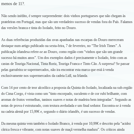
menos de 11?.
Não sendo inédito, é sempre surpreendente: dois vinhos portugueses que não chegam às
prateleiras em Portugal, mas que são um verdadeiro sucesso de vendas fora do País. Falamos
das versões branca e tinta do Isolado, feito no Douro.
As duas referências produzidas das uvas apanhadas nas escarpas do Douro mereceram
destaque num artigo publicado na sexta-feira, 7 de fevereiro, no “The Irish Times”. A
publicação irlandesa refere-se ao Douro, como região com “vinhos que são um grande
sucesso há muitos anos”. Um dos exemplos dados é precisamente o Isolado, feito com as
castas de Touriga Nacional, Tinta Roriz, Touriga Franca e Tinto Cão. A surpresa? Se passar
pelas garrafeira se supermercados, não ira encontrar esta marca que está à venda
exclusivamente nos supermercados da cadeia Lidl, na Irlanda.
Com 14 por cento de teor alcoólico a proposta da Quinta do Isolado, localizada na sub-região
do Cima Corgo, é vista como um “tinto encorpado, suculento e de cor rubi brilhante, com
aromas de frutos vermelhas, taninos suaves e notas de madeira bem integradas”. Segundo as
notas de prova é estruturado, com textura aveludada e um final sedutor. Encontra-se à venda
na cadeia alemã por 15,99€ e, segundo o diário irlandês, é um sucesso de vendas.
Da mesma quinta vem também o Isolado Branco, à venda por 10,99€ e descrito pela “acidez
cítrica fresca e vibrante, com notas suaves de maçã vermelha madura”. Os críticos ainda