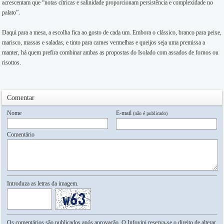
acrescentam que “notas cítricas e salinidade proporcionam persistência e complexidade no
palato”.
Daqui para a mesa, a escolha fica ao gosto de cada um. Embora o clássico, branco para peixe,
marisco, massas e saladas, e tinto para carnes vermelhas e queijos seja uma premissa a
manter, há quem prefira combinar ambas as propostas do Isolado com assados de fornos ou
risottos.
Comentar
Nome
E-mail
(não é publicado)
Comentário
Introduza as letras da imagem.
Os comentários são publicados após aprovação. O Infovini reserva-se o direito de alterar