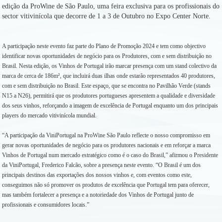
edição da ProWine de São Paulo, uma feira exclusiva para os profissionais do
sector vitivinícola que decorre de 1 a 3 de Outubro no Expo Center Norte.
A participação neste evento faz parte do Plano de Promoção 2024 e tem como objectivo
identificar novas oportunidades de negócio para os Produtores, com e sem distribuição no
Brasil. Nesta edição, os Vinhos de Portugal irão marcar presença com um stand colectivo da
marca de cerca de 186m², que incluirá duas ilhas onde estarão representados 40 produtores,
com e sem distribuição no Brasil. Este espaço, que se encontra no Pavilhão Verde (stands
N15 a N26), permitirá que os produtores portugueses apresentem a qualidade e diversidade
dos seus vinhos, reforçando a imagem de excelência de Portugal enquanto um dos principais
players do mercado vitivinícola mundial.
“A participação da ViniPortugal na ProWine São Paulo reflecte o nosso compromisso em
gerar novas oportunidades de negócio para os produtores nacionais e em reforçar a marca
Vinhos de Portugal num mercado estratégico como é o caso do Brasil,” afirmou o Presidente
da ViniPortugal, Frederico Falcão, sobre a presença neste evento. “O Brasil é um dos
principais destinos das exportações dos nossos vinhos e, com eventos como este,
conseguimos não só promover os produtos de excelência que Portugal tem para oferecer,
mas também fortalecer a presença e a notoriedade dos Vinhos de Portugal junto de
profissionais e consumidores locais.”