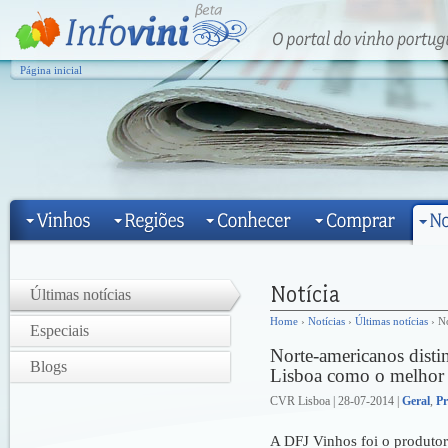
Página inicial
Últimas notícias
Home
›
Notícias
›
Últimas notícias
› No
Especiais
Norte-americanos disti
Blogs
Lisboa como o melhor 
CVR Lisboa | 28-07-2014 |
Geral
,
Pr
A DFJ Vinhos foi o produtor