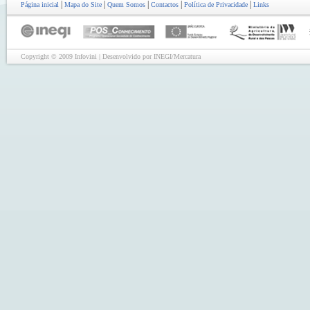
|
|
|
|
|
Página inicial
Mapa do Site
Quem Somos
Contactos
Política de Privacidade
Links
Copyright © 2009 Infovini | Desenvolvido por INEGI/Mercatura