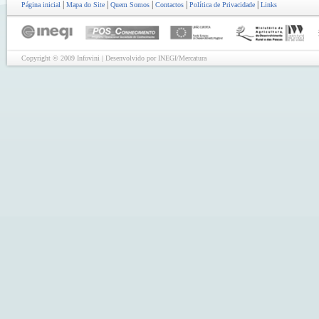
|
|
|
|
|
Página inicial
Mapa do Site
Quem Somos
Contactos
Política de Privacidade
Links
Copyright © 2009 Infovini | Desenvolvido por INEGI/Mercatura