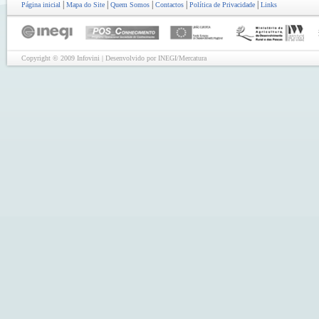
|
|
|
|
|
Página inicial
Mapa do Site
Quem Somos
Contactos
Política de Privacidade
Links
Copyright © 2009 Infovini | Desenvolvido por INEGI/Mercatura