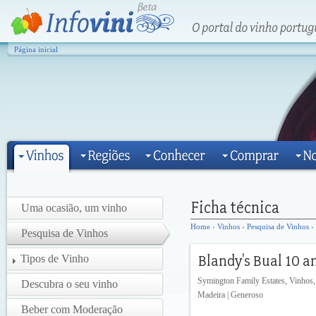
Página inicial
Uma ocasião, um vinho
Home
›
Vinhos
›
Pesquisa de Vinhos
› 
Pesquisa de Vinhos
Tipos de Vinho
Symington Family Estates, Vinhos,
Descubra o seu vinho
Madeira | Generoso
Beber com Moderação