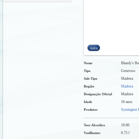
outra
Blandy's Bu
Nome
Generoso
Tipo
Madeira
Sub-Tipo
Madeira
Região
Madeira
Designação Oficial
10 anos
Idade
Symington F
Produtor
19.00
Teor Alcoólico
0.75 l
Vasilhames