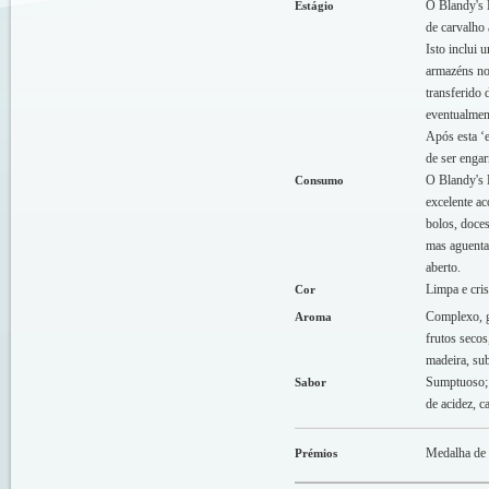
O Blandy's 
Estágio
de carvalho 
Isto inclui
armazéns no
transferido 
eventualment
Após esta ‘e
de ser engar
O Blandy's B
Consumo
excelente a
bolos, doces
mas aguenta
aberto.
Limpa e cris
Cor
Complexo, g
Aroma
frutos seco
madeira, sub
Sumptuoso; 
Sabor
de acidez, c
Medalha de 
Prémios