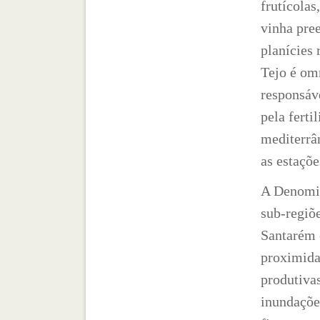
frutícolas,
vinha pre
planícies 
Tejo é om
responsáv
pela ferti
mediterrân
as estaçõ
A Denomin
sub-regiõ
Santarém 
proximida
produtivas
inundaçõe