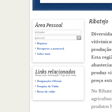
Diversida
vitiviníc
Registar
produção 
Recuperar a password
Saber mais
Esta regi
abastecia
produz vi
Deseja mais informação? Siga estes links.
preço ex
Designações Oficiais
Pesquisa de Vinho
No Ribate
Rotas do vinho
agricultur
produtos h