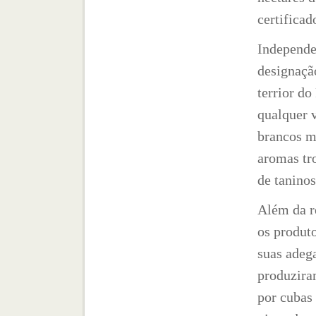
certifica
Independe
designaçã
terrior do
qualquer v
brancos m
aromas tro
de taninos
Além da re
os produt
suas adega
produzira
por cubas 