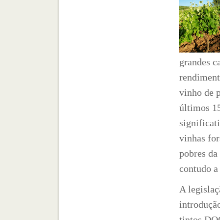
grandes c
rendiment
vinho de p
últimos 1
significa
vinhas fo
pobres da 
contudo a
A legislaç
introdução
tintos DO