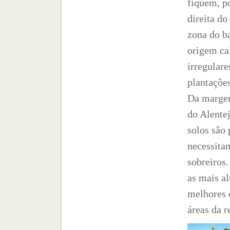
fiquem, p
direita do
zona do ba
origem cal
irregulare
plantações
Da margem
do Alentej
solos são 
necessita
sobreiros.
as mais al
melhores 
áreas da r