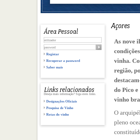
As nove i
condições
Registar
vinha. Co
Recuperar a password
Saber mais
região, p
destacam-
do Pico e
Deseja mais informação? Siga estes links.
vinho bra
Designações Oficiais
Pesquisa de Vinho
O arquipé
Rotas do vinho
pleno ocea
constituíd