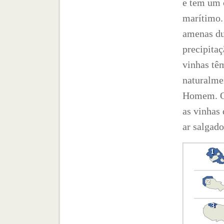
e tem um 
marítimo.
amenas dur
precipita
vinhas tê
naturalme
Homem. Os
as vinhas 
ar salgad